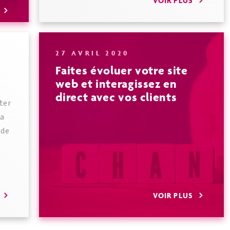
VOIR PLUS
S
27 AVRIL 2020
Faites évoluer votre site
web et interagissez en
direct avec vos clients
ter
la
 de
S
VOIR PLUS