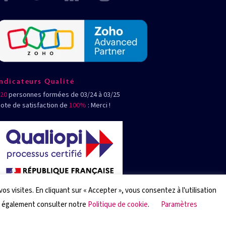
Indicateurs Qualité
20
personnes formées de 03/24 à 03/25
ote de satisfaction de
100%
: Merci !
 visites. En cliquant sur « Accepter », vous consentez à l'utilisation
z également consulter notre
Politique de cookie
.
Paramètres