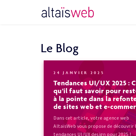
Le Blog
24 JANVIER 2025
Tendances UI/UX 2025 : 
qu’il faut savoir pour res
à la pointe dans la refont
de sites web et e-comme
Dans cet article, votre agence web
AltaïsWeb vous propose de découvrir 
tendances UI/UX design pour 2025 !