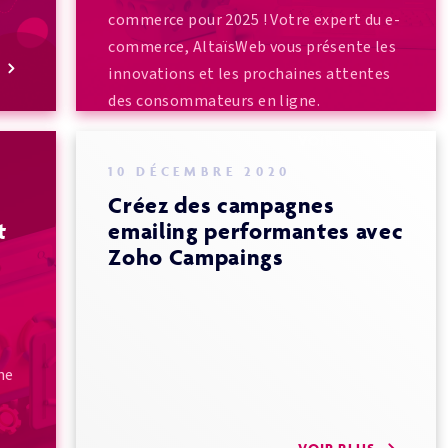
commerce pour 2025 ! Votre expert du e-
commerce, AltaïsWeb vous présente les
S
innovations et les prochaines attentes
des consommateurs en ligne.
VOIR PLUS
10 DÉCEMBRE 2020
Créez des campagnes
t
emailing performantes avec
Zoho Campaings
gne