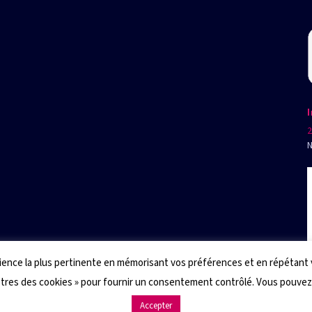
2
N
rience la plus pertinente en mémorisant vos préférences et en répétant vos
ètres des cookies » pour fournir un consentement contrôlé. Vous pouve
Accepter