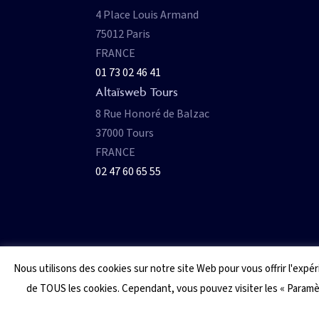
4 Place Louis Armand
75012 Paris
FRANCE
01 73 02 46 41
Altaïsweb Tours
8 Rue Honoré de Balzac
37000 Tours
FRANCE
02 47 60 65 55
Nous utilisons des cookies sur notre site Web pour vous offrir l'expé
de TOUS les cookies. Cependant, vous pouvez visiter les « Param