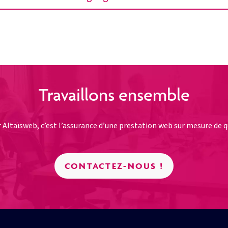
Travaillons ensemble
r Altaïsweb, c’est l’assurance d’une prestation web sur mesure de qu
CONTACTEZ-NOUS !