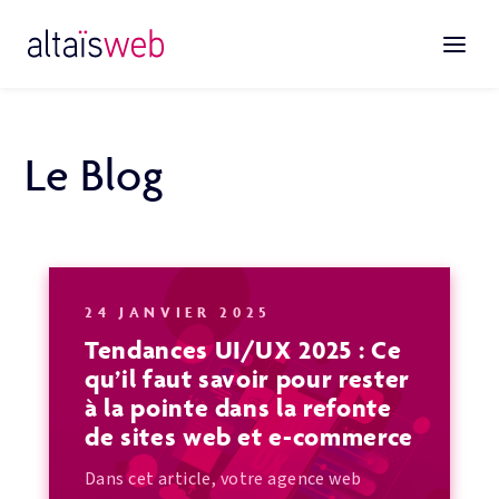
Le Blog
Sites web
24 JANVIER 2025
E-commerce
Tendances UI/UX 2025 : Ce
qu’il faut savoir pour rester
Plateforme digitale sur-mesure
à la pointe dans la refonte
Stratégie digitale
de sites web et e-commerce
Référencement SEO
Dans cet article, votre agence web