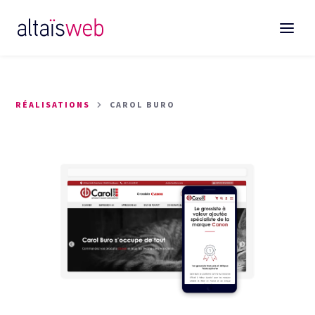
RÉALISATIONS
CAROL BURO
Sites web
E-commerce
Plateforme digitale sur-mesure
Stratégie digitale
Référencement SEO