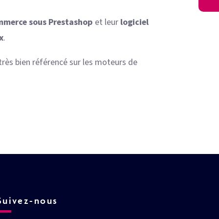
mmerce sous Prestashop
et leur
logiciel
x
.
 très bien référencé sur les moteurs de
Suivez-nous