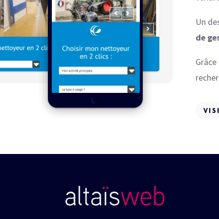
Un des
de ge
Grâce 
recher
VIS