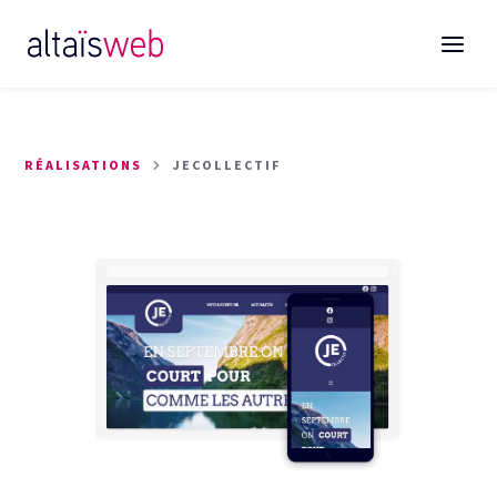
RÉALISATIONS
JECOLLECTIF
Sites web
E-commerce
Plateforme digitale sur-mesure
Stratégie digitale
Référencement SEO